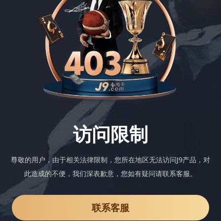
访问限制
尊敬的用户，由于相关法律限制，您所在地区无法访问J9产品，对
此造成的不便，我们深表歉意，您如有疑问请联系客服。
联系客服